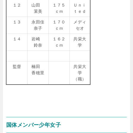
１２
山田
１７５
Ｕｎｉ
茉美
ｃｍ
ｔｅｄ
１３
永田佳
１７０
メディ
奈子
ｃｍ
セオ
１４
岩崎
１６２
共栄大
鈴奈
ｃｍ
学
監督
楠田
共栄大
香穂里
学
（職）
国体メンバー少年女子