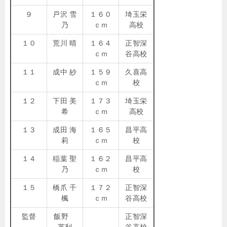
９
戸沢 雪
１６０
埼玉栄
乃
ｃｍ
高校
１０
荒川 晴
１６４
正智深
ｃｍ
谷高校
１１
成中 紗
１５９
久喜高
ｃｍ
校
１２
下田 美
１７３
埼玉栄
希
ｃｍ
高校
１３
成田 海
１６５
昌平高
莉
ｃｍ
校
１４
稲葉 聖
１６２
昌平高
乃
ｃｍ
校
１５
橋爪 千
１７２
正智深
楓
ｃｍ
谷高校
監督
飯野
正智深