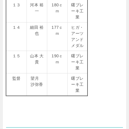
１３
河本 裕
180ｃ
曙ブレ
一
ｍ
ーキ工
業
１４
細田 裕
177ｃ
ヒガ・
也
ｍ
アーツ
アンド
メダル
１５
山本 大
190ｃ
曙ブレ
貴
ｍ
ーキ工
業
監督
望月
曙ブレ
沙弥香
ーキ工
業