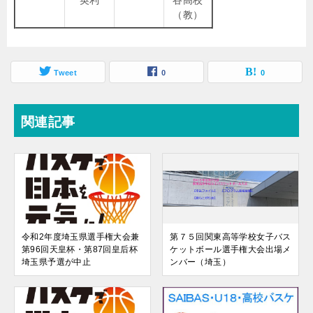
英利
谷高校
（教）
Tweet
0
0
関連記事
令和2年度埼玉県選手権大会兼
第７５回関東高等学校女子バス
第96回天皇杯・第87回皇后杯
ケットボール選手権大会出場メ
埼玉県予選が中止
ンバー（埼玉）