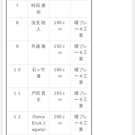
７
時田 康
佑
８
浅見 陸
190ｃ
曙ブレ
人
ｍ
ーキ工
業
９
舟越 徹
192ｃ
曙ブレ
ｍ
ーキ工
業
１０
石ヶ守
180ｃ
曙ブレ
遼
ｍ
ーキ工
業
１１
戸田 貫
183ｃ
曙ブレ
太
ｍ
ーキ工
業
１２
Ouma
200ｃ
曙ブレ
Erick J
ｍ
ーキ工
aganyi
業