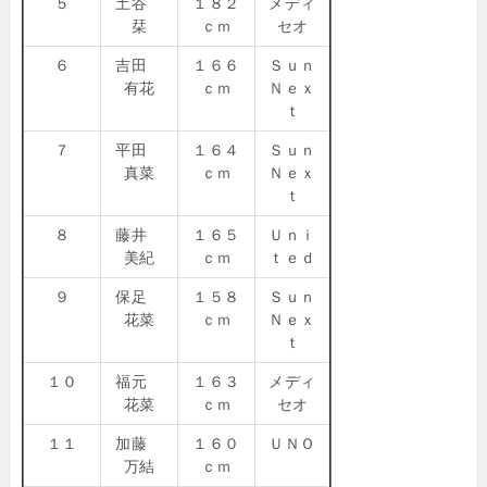
５
土谷
１８２
メディ
栞
ｃｍ
セオ
６
吉田
１６６
Ｓｕｎ
有花
ｃｍ
Ｎｅｘ
ｔ
７
平田
１６４
Ｓｕｎ
真菜
ｃｍ
Ｎｅｘ
ｔ
８
藤井
１６５
Ｕｎｉ
美紀
ｃｍ
ｔｅｄ
９
保足
１５８
Ｓｕｎ
花菜
ｃｍ
Ｎｅｘ
ｔ
１０
福元
１６３
メディ
花菜
ｃｍ
セオ
１１
加藤
１６０
ＵＮＯ
万結
ｃｍ