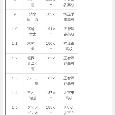
蓮
ｍ
谷高校
９
清水
185ｃ
埼玉平
田 力
ｍ
成高校
１０
宿輪
191ｃ
正智深
章太
ｍ
谷高校
１１
木村
180ｃ
本庄東
天
ｍ
高校
１２
堀岡ド
182ｃ
正智深
ミニク
ｍ
谷高校
蓮
１３
ルー二
182ｃ
正智深
― 慧
ｍ
谷高校
１４
三村
187ｃ
大宮東
瑠基
ｍ
高校
１５
グビノ
185ｃ
さいた
グンオ
ｍ
ま市立