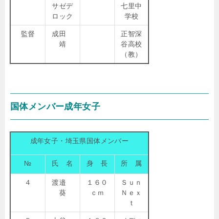
サゼデ
七里中
ロック
学校
監督
成田
正智深
靖
谷高校
（教）
国体メンバー成年女子
成年女子・埼玉県国体メンバー
№
氏 名
身 長
所 属
４
渡邉
１６０
Ｓｕｎ
葵
ｃｍ
Ｎｅｘ
ｔ