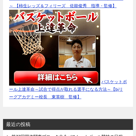
～ 【柿生レッズ＆フィリーズ 佐能俊秀 指導・監修】
バスケットボ
ール上達革命～試合で得点が取れる選手になる方法～【bjリ
ーグアカデミー校長 東英樹 監修】
最近の投稿