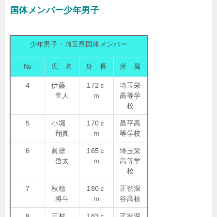
国体メンバー少年男子
少年男子・埼玉県国体メンバー
№
氏 名
身 長
所 属
４
伊藤
172ｃ
埼玉栄
隼人
ｍ
高等学
校
５
小堀
170ｃ
昌平高
翔真
ｍ
等学校
６
眞壁
165ｃ
埼玉栄
啓太
ｍ
高等学
校
７
秋穂
180ｃ
正智深
将斗
ｍ
谷高校
８
三村
183ｃ
正智深