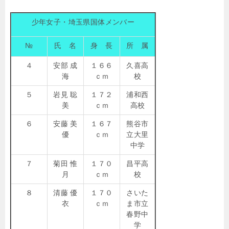
少年女子・埼玉県国体メンバー
№
氏 名
身 長
所 属
４
安部 成
１６６
久喜高
海
ｃｍ
校
５
岩見 聡
１７２
浦和西
美
ｃｍ
高校
６
安藤 美
１６７
熊谷市
優
ｃｍ
立大里
中学
７
菊田 惟
１７０
昌平高
月
ｃｍ
校
８
清藤 優
１７０
さいた
衣
ｃｍ
ま市立
春野中
学