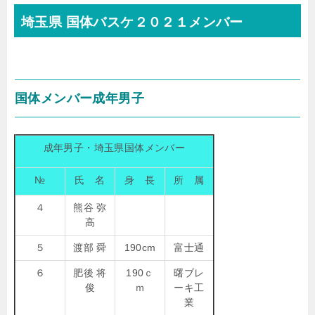
埼玉県 国体バスケ２０２１メンバー
国体メンバー成年男子
成年男子・埼玉県国体メンバー
№
氏 名
身 長
所 属
４
熊谷 弥
高
５
渡部 舜
190cm
富士通
６
肥後 将
190ｃ
曙ブレ
俊
ｍ
ーキ工
業