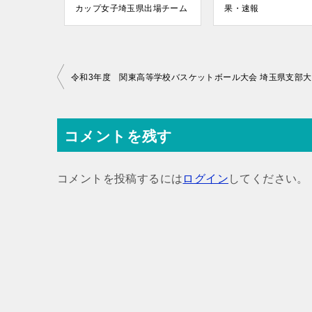
カップ女子埼玉県出場チーム
果・速報
投
令和3年度 関東高等学校バスケットボール大会 埼玉県支部
稿
ナ
コメントを残す
ビ
ゲ
コメントを投稿するには
ログイン
してください。
ー
シ
ョ
ン