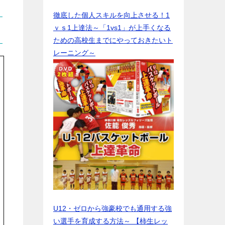
徹底した個人スキルを向上させる！1
ｖｓ1上達法～「1vs1」が上手くなる
ための高校生までにやっておきたいト
レーニング～
U12・ゼロから強豪校でも通用する強
い選手を育成する方法～ 【柿生レッ