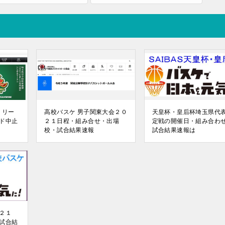
4 リー
高校バスケ 男子関東大会２０
天皇杯・皇后杯埼玉県代
ド中止
２１日程・組み合せ・出場
定戦の開催日・組み合わ
校・試合結果速報
試合結果速報は
０２１
試合結