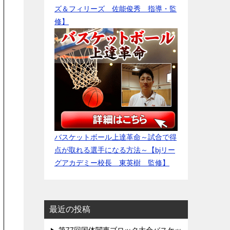
ズ＆フィリーズ 佐能俊秀 指導・監
修】
バスケットボール上達革命～試合で得
点が取れる選手になる方法～【bjリー
グアカデミー校長 東英樹 監修】
最近の投稿