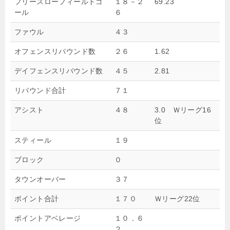
フリースローフィールドゴ
１８－２
69.23
ール
６
ファウル
４３
オフェンスリバウンド数
２６
1.62
デイフェンスリバウンド数
４５
2.81
リバウンド合計
７１
アシスト
４８
3.0 Ｗリーグ16
位
スティール
１９
ブロック
０
タウンオーバー
３７
ポイント合計
１７０
Ｗリーグ22位
ポイントアベレージ
１０．６
２