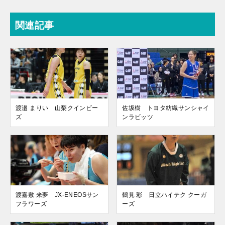
関連記事
渡邉 まりい 山梨クインビー
佐坂樹 トヨタ紡織サンシャイ
ズ
ンラビッツ
渡嘉敷 来夢 JX-ENEOSサン
鶴見 彩 日立ハイテク クーガ
フラワーズ
ーズ