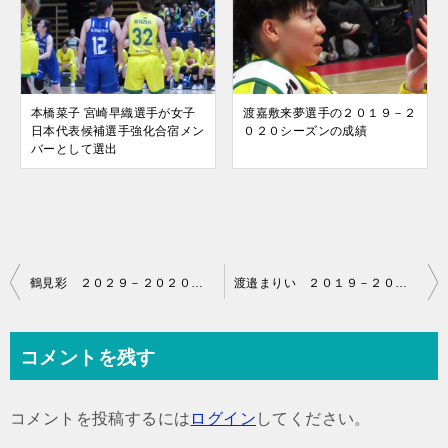
本橋菜子 宮崎早織選手が女子
渡嘉敷来夢選手の２０１９－２
日本代表候補選手強化合宿メン
０２０シーズンの成績
バーとして選出
投
鶴見彩 ２０２９－２０２０シーズンの成績
渡邉まりい ２０１９－２０２０シーズンの成績
稿
ナ
コメントを残す
ビ
ゲ
コメントを投稿するには
ログイン
してください。
ー