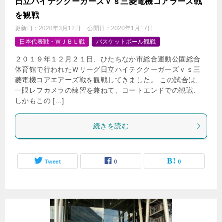
日立ハイテククーガーズｖｓ三菱電機コアラーズ戦
を観戦
更新日：
2020年3月12日
公開日：
2020年1月17日
日本代表戦・ＷＪＢＬ戦
バスケットボール観戦
２０１９年１２月２１日、ひたちなか市総合運動公園総合
体育館で行われたＷリーグ日立ハイテククーガーズｖｓ三
菱電機コアエアーズ戦を観戦してきました。 この試合は、
一眼レフカメラの練習を兼ねて、コートエンドでの観戦、
しかもこの […]
続きを読む
Tweet
0
0