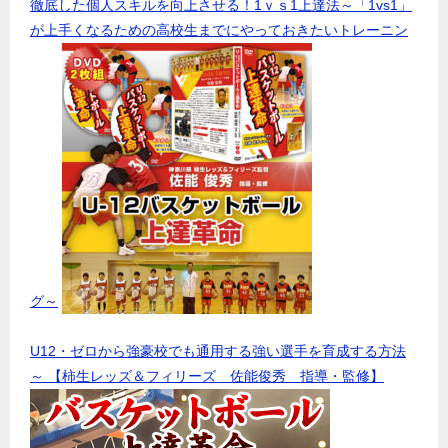
徹底した個人スキルを向上させる！1ｖｓ1上達法～「1vs1」
が上手くなるための高校生までにやっておきたいトレーニン
グ～
U12・ゼロから強豪校でも通用する強い選手を育成する方法
～ 【柿生レッズ＆フィリーズ 佐能俊秀 指導・監修】