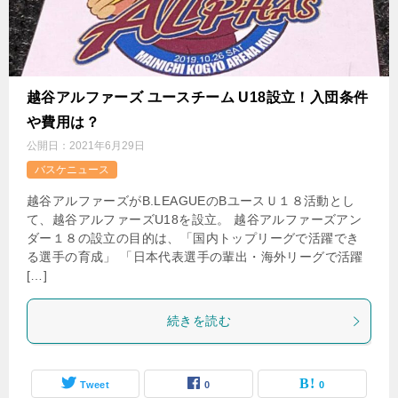
越谷アルファーズ ユースチーム U18設立！入団条件
や費用は？
公開日：
2021年6月29日
バスケニュース
越谷アルファーズがB.LEAGUEのBユースＵ１８活動とし
て、越谷アルファーズU18を設立。 越谷アルファーズアン
ダー１８の設立の目的は、「国内トップリーグで活躍でき
る選手の育成」 「日本代表選手の輩出・海外リーグで活躍
[…]
続きを読む
Tweet
0
0