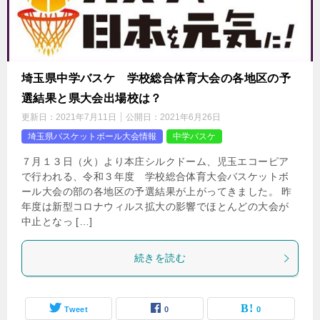
埼玉県中学バスケ 学校総合体育大会の各地区の予
選結果と県大会出場校は？
更新日：
2021年7月11日
公開日：
2021年6月26日
埼玉県バスケットボール大会情報
中学バスケ
７月１３日（火）より本庄シルクドーム、児玉エコーピア
で行われる、令和３年度 学校総合体育大会バスケットボ
ール大会の部の各地区の予選結果が上がってきました。 昨
年度は新型コロナウィルス拡大の影響でほとんどの大会が
中止となっ […]
続きを読む
Tweet
0
0