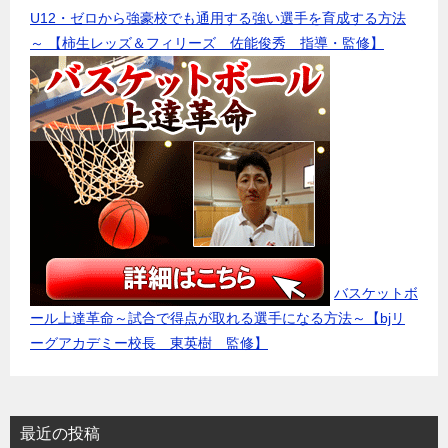
U12・ゼロから強豪校でも通用する強い選手を育成する方法
～ 【柿生レッズ＆フィリーズ 佐能俊秀 指導・監修】
バスケットボ
ール上達革命～試合で得点が取れる選手になる方法～【bjリ
ーグアカデミー校長 東英樹 監修】
最近の投稿