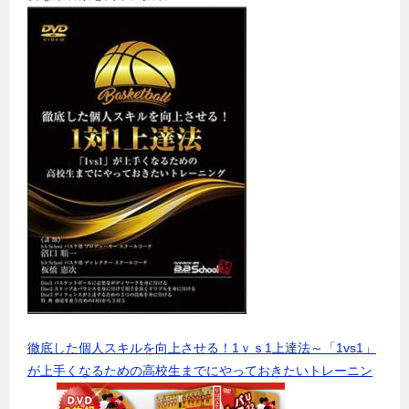
徹底した個人スキルを向上させる！1ｖｓ1上達法～「1vs1」
が上手くなるための高校生までにやっておきたいトレーニン