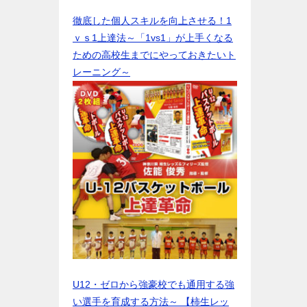
徹底した個人スキルを向上させる！1
ｖｓ1上達法～「1vs1」が上手くなる
ための高校生までにやっておきたいト
レーニング～
U12・ゼロから強豪校でも通用する強
い選手を育成する方法～ 【柿生レッ