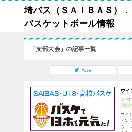
埼バス（ＳＡＩＢＡＳ）．
バスケットボール情報
「支部大会」の記事一覧
Tweet
ウイ
公開
地区
ウィ
ィン
ウィ