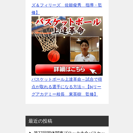
ズ＆フィリーズ 佐能俊秀 指導・監
修】
バスケットボール上達革命～試合で得
点が取れる選手になる方法～【bjリー
グアカデミー校長 東英樹 監修】
最近の投稿