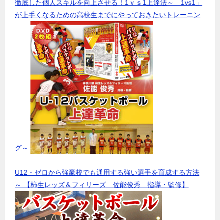
徹底した個人スキルを向上させる！1ｖｓ1上達法～「1vs1」
が上手くなるための高校生までにやっておきたいトレーニン
グ～
U12・ゼロから強豪校でも通用する強い選手を育成する方法
～ 【柿生レッズ＆フィリーズ 佐能俊秀 指導・監修】