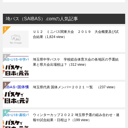
埼バス（SAIBAS）.comの人気記事
Ｕ１２ ミニバス関東大会 ２０１９ 大会概要及び試
合結果
（1,824 view）
埼玉県中学バスケ 学校総合体育大会の各地区の予選結
果と県大会出場校は？
（312 view）
埼玉県代表 国体メンバー２０２１ 一覧
（237 view）
ウィンターカップ２０２２ 埼玉県予選の組み合わせ・速
報や試合結果・日程は？
（199 view）