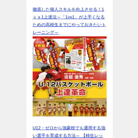
徹底した個人スキルを向上させる！1
ｖｓ1上達法～「1vs1」が上手くなる
ための高校生までにやっておきたいト
レーニング～
U12・ゼロから強豪校でも通用する強
い選手を育成する方法～ 【柿生レッ