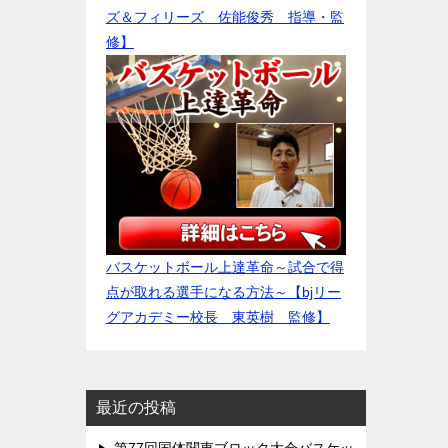
ズ＆フィリーズ 佐能俊秀 指導・監
修】
バスケットボール上達革命～試合で得
点が取れる選手になる方法～【bjリー
グアカデミー校長 東英樹 監修】
最近の投稿