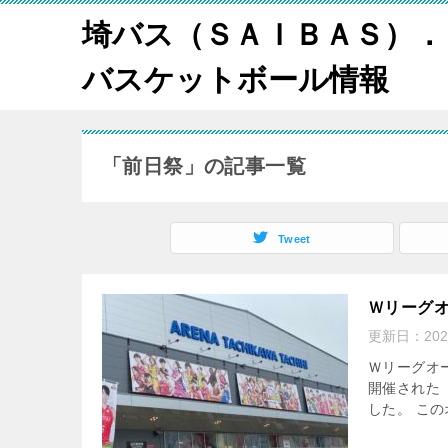
埼バス（ＳＡＩＢＡＳ）．
バスケットボール情報
「前日祭」の記事一覧
Tweet
Ｗリーグオー
更新日：
20
Ｗリーグオ
開催された「
した。 この