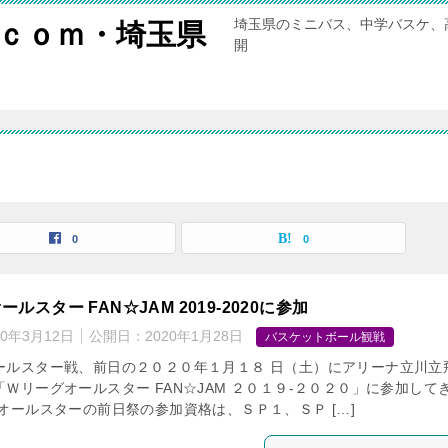
埼玉県のミニバス、中学バスケ、
ｃｏｍ・埼玉県
開
0
0
ルスター FAN☆JAM 2019-2020に参加
20年3月12日
公開日：
2020年1月28日
バスケットボール観戦
ールスター戦、前日の２０２０年１月１８ 日（土）にアリーナ立川立
Ｗリーグオールスター FAN☆JAM ２０１９-２０２０」に参加して
オールスターの前日祭の参加資格は、ＳＰ１、ＳＰ […]