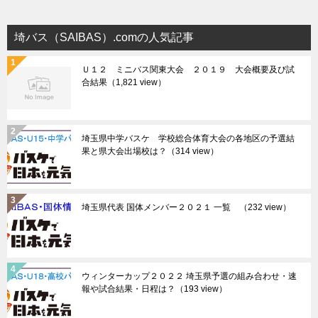
埼バス（SAIBAS）.comの人気記事
Ｕ１２ ミニバス関東大会 ２０１９ 大会概要及び試
合結果
（1,821 view）
埼玉県中学バスケ 学校総合体育大会の各地区の予選結
果と県大会出場校は？
（314 view）
埼玉県代表 国体メンバー２０２１ 一覧
（232 view）
ウィンターカップ２０２２ 埼玉県予選の組み合わせ・速
報や試合結果・日程は？
（193 view）