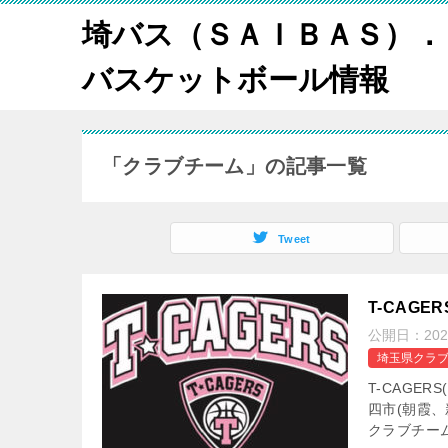
埼バス（ＳＡＩＢＡＳ）．
バスケットボール情報
「クラブチーム」の記事一覧
Tweet
T-CAG
公開日：
20
埼玉県クラブ
T-CAGE
四市(朝霞
クラブチーム