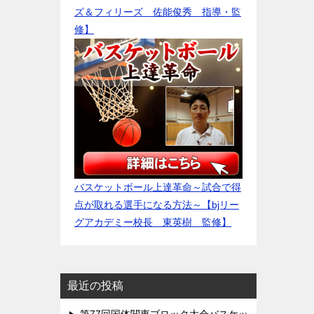
ズ＆フィリーズ 佐能俊秀 指導・監
修】
バスケットボール上達革命～試合で得
点が取れる選手になる方法～【bjリー
グアカデミー校長 東英樹 監修】
最近の投稿