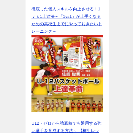
徹底した個人スキルを向上させる！1
ｖｓ1上達法～「1vs1」が上手くなる
ための高校生までにやっておきたいト
レーニング～
U12・ゼロから強豪校でも通用する強
い選手を育成する方法～ 【柿生レッ