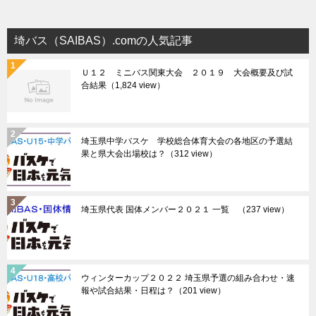
埼バス（SAIBAS）.comの人気記事
Ｕ１２ ミニバス関東大会 ２０１９ 大会概要及び試
合結果
（1,824 view）
埼玉県中学バスケ 学校総合体育大会の各地区の予選結
果と県大会出場校は？
（312 view）
埼玉県代表 国体メンバー２０２１ 一覧
（237 view）
ウィンターカップ２０２２ 埼玉県予選の組み合わせ・速
報や試合結果・日程は？
（201 view）