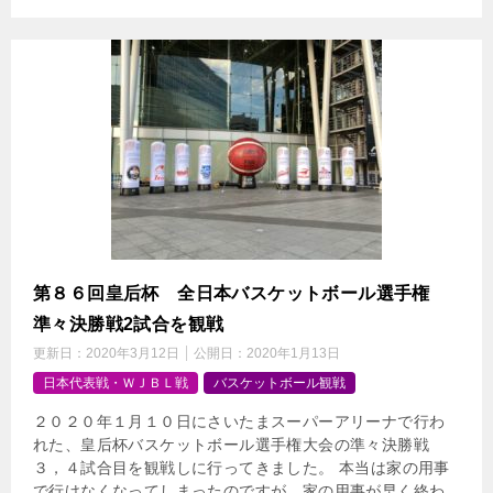
第８６回皇后杯 全日本バスケットボール選手権
準々決勝戦2試合を観戦
更新日：
2020年3月12日
公開日：
2020年1月13日
日本代表戦・ＷＪＢＬ戦
バスケットボール観戦
２０２０年１月１０日にさいたまスーパーアリーナで行わ
れた、皇后杯バスケットボール選手権大会の準々決勝戦
３，４試合目を観戦しに行ってきました。 本当は家の用事
で行けなくなってしまったのですが、家の用事が早く終わ