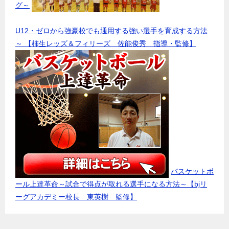
グ～
U12・ゼロから強豪校でも通用する強い選手を育成する方法
～ 【柿生レッズ＆フィリーズ 佐能俊秀 指導・監修】
バスケットボ
ール上達革命～試合で得点が取れる選手になる方法～【bjリ
ーグアカデミー校長 東英樹 監修】