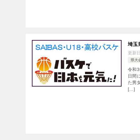
埼玉
更新
県大
令和3
日間
た男
[…]