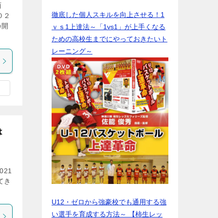
西
徹底した個人スキルを向上させる！1
０２
の開
ｖｓ1上達法～「1vs1」が上手くなる
ための高校生までにやっておきたいト
レーニング～
は
21
てき
U12・ゼロから強豪校でも通用する強
い選手を育成する方法～ 【柿生レッ