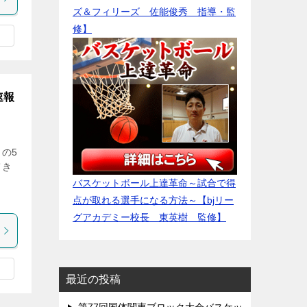
ズ＆フィリーズ 佐能俊秀 指導・監
修】
速報
）の5
てき
。
バスケットボール上達革命～試合で得
点が取れる選手になる方法～【bjリー
グアカデミー校長 東英樹 監修】
最近の投稿