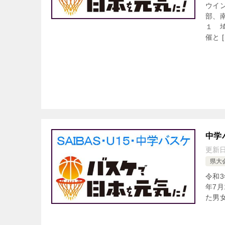
ウイ
部、
１ 
催と [
中学
更新
県大
令和
年7
た男女