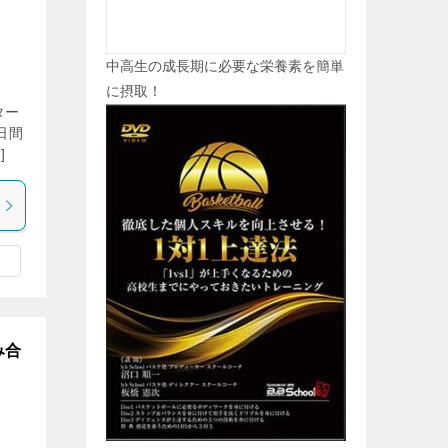
中高生の成長期に必要な栄養素を簡単
に摂取！
ター
日間
]
み合