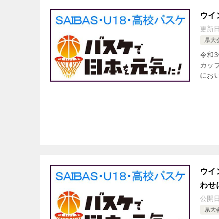
ウイ
更新
県大
令和
カップ
にお
ウイ
わせ
公開
県大