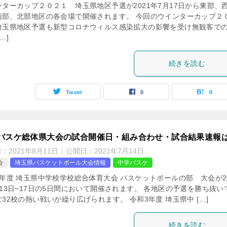
ンターカップ２０２１ 埼玉県地区予選が2021年7月17日から東部、
南部、北部地区の各会場で開催されます。 今回のウインターカップ２
埼玉県地区予選も新型コロナウィルス感染拡大の影響を受け無観客で
…]
続きを読む
Tweet
0
0
バスケ総体県大会の試合開催日・組み合わせ・試合結果速報
日：
2021年8月11日
公開日：
2021年7月14日
会
埼玉県バスケットボール大会情報
中学バスケ
3年度 埼玉県中学校学校総合体育大会 バスケットボールの部 大会が20
月13日~17日の5日間において開催されます。 各地区の予選を勝ち抜い
32校の熱い戦いが繰り広げられます。 令和3年度 埼玉県中 […]
続きを読む