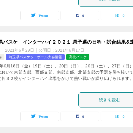
Tweet
0
0
県バスケ インターハイ２０２１ 県予選の日程・試合結果&
日：
2021年6月29日
公開日：
2021年6月17日
会
埼玉県バスケットボール大会情報
高校バスケ
年6月18日（金）19日（土）、20日（日）、26日（土）、27日（日
において東部支部、西部支部、南部支部、北部支部の予選を勝ち抜い
女各３２校がインターハイ出場をかけて熱い戦いが繰り広げられます
続きを読む
Tweet
0
0